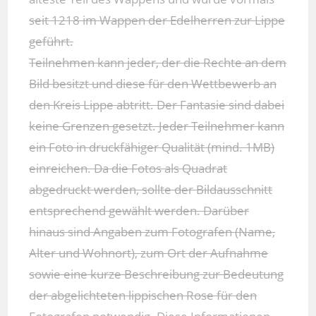
seit 1218 im Wappen der Edelherren zur Lippe
geführt.
Teilnehmen kann jeder, der die Rechte an dem
Bild besitzt und diese für den Wettbewerb an
den Kreis Lippe abtritt. Der Fantasie sind dabei
keine Grenzen gesetzt. Jeder Teilnehmer kann
ein Foto in druckfähiger Qualität (mind. 1MB)
einreichen. Da die Fotos als Quadrat
abgedruckt werden, sollte der Bildausschnitt
entsprechend gewählt werden. Darüber
hinaus sind Angaben zum Fotografen (Name,
Alter und Wohnort), zum Ort der Aufnahme
sowie eine kurze Beschreibung zur Bedeutung
der abgelichteten lippischen Rose für den