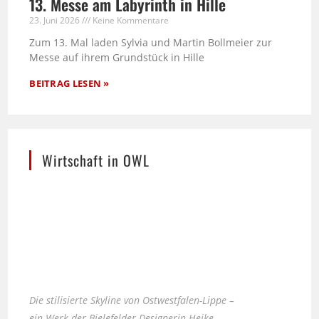
13. Messe am Labyrinth in Hille
23. Juni 2026
Keine Kommentare
Zum 13. Mal laden Sylvia und Martin Bollmeier zur
Messe auf ihrem Grundstück in Hille
BEITRAG LESEN »
Wirtschaft in OWL
Die stilisierte Skyline von Ostwestfalen-Lippe –
ein Werk der Bielefelder Designerin Heike
Kobusch.