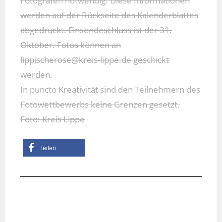
Fotografen notwendig. Diese Informationen
werden auf der Rückseite des Kalenderblattes
abgedruckt. Einsendeschluss ist der 31.
Oktober. Fotos können an
lippischerose@kreis-lippe.de geschickt
werden.
In puncto Kreativität sind den Teilnehmern des
Fotowettbewerbs keine Grenzen gesetzt.
Foto: Kreis Lippe
teilen