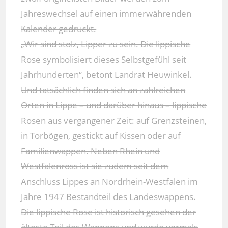
Jahreswechsel auf einen immerwährenden
Kalender gedruckt.
„Wir sind stolz, Lipper zu sein. Die lippische
Rose symbolisiert dieses Selbstgefühl seit
Jahrhunderten“, betont Landrat Heuwinkel.
Und tatsächlich finden sich an zahlreichen
Orten in Lippe – und darüber hinaus – lippische
Rosen aus vergangener Zeit: auf Grenzsteinen,
in Torbögen, gestickt auf Kissen oder auf
Familienwappen. Neben Rhein und
Westfalenross ist sie zudem seit dem
Anschluss Lippes an Nordrhein-Westfalen im
Jahre 1947 Bestandteil des Landeswappens.
Die lippische Rose ist historisch gesehen der
älteste Teil des Wappens und wurde vormals