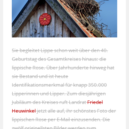
Sie begleitet Lippe schon weit über den 40.
Geburtstag des Gesamtkreises hinaus: die
lippische Rose. Über Jahrhunderte hinweg hat
sie Bestand und ist heute
Identifikationsmerkmal für knapp 350.000
Lipperinnen und Lipper. Zum diesjährigen
Jubiläum des Kreises ruft Landrat
Friedel
Heuwinkel
jetzt alle auf, ihr schönstes Foto der
lippischen Rose per E-Mail einzusenden. Die
zwölf originellsten Bilder werden zum